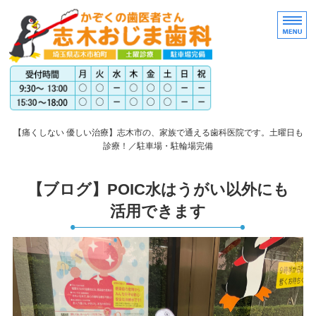
埼玉
【痛くしない 優しい治療】志木市の、家族で通える歯科医院です。土曜日も
診療！／駐車場・駐輪場完備
トップページ
【ブログ】POIC水はうがい以外にも
医院案内
活用できます
スタッフ紹介
アクセス
料金表