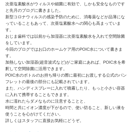
次亜塩素酸水がウィルスや細菌に有効で、しかも安全なものです
と先月のブログに書きました。
新型コロナウィルスの感染予防のために、消毒薬などが品薄にな
っていることもあって、次亜塩素酸水への関心も高まっていま
す。
おじま歯科では以前から加湿器に次亜塩素酸水を入れて空間除菌
をしています。
今回のブログではお口のホームケア用のPOIC水について書きま
す。
加熱しない加湿器(超音波式など)がご家庭にあれば、POIC水を希
釈して空間除菌に活用できます。
POIC水のボトルのお持ち帰りの際に最初にお渡しする公式のパン
フレットの最後の部分にも記載されています。
また、ハンディスプレーに入れて噴霧したり、もっと小さい容器
に入れて携帯することもできます。
水に濡れたらダメなものに注意することと、
時間と共にイオン濃度が下がるので、使い切ること、新しい液を
使うことを心がけてください。
詳しくはスタッフに直接お気軽にどうぞ。