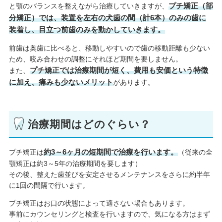
プチ矯正（部
と顎のバランスを整えながら治療していきますが、
分矯正）では、装置を左右の犬歯の間（計6本）のみの歯に
装着し、目立つ前歯のみを動かしていきます。
前歯は奥歯に比べると、移動しやすいので歯の移動距離も少ない
ため、咬み合わせの調整にそれほど期間を要しません。
プチ矯正では治療期間が短く、費用も安価という特徴
また、
に加え、痛みも少ないメリット
があります。
治療期間はどのぐらい？
約3～6ヶ月の短期間で治療を行います。
プチ矯正は
（従来の全
顎矯正は約3～5年の治療期間を要します）
その後、整えた歯並びを安定させるメンテナンスをさらに約半年
に1回の間隔で行います。
プチ矯正はお口の状態によって適さない場合もあります。
事前にカウンセリングと検査を行いますので、気になる方はまず