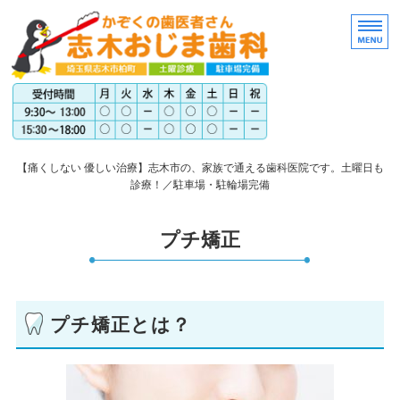
埼玉
【痛くしない 優しい治療】志木市の、家族で通える歯科医院です。土曜日も
診療！／駐車場・駐輪場完備
トップページ
プチ矯正
医院案内
スタッフ紹介
プチ矯正とは？
アクセス
料金表