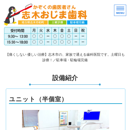
埼玉
【痛くしない 優しい治療】志木市の、家族で通える歯科医院です。土曜日も
診療！／駐車場・駐輪場完備
トップページ
設備紹介
医院案内
スタッフ紹介
ユニット（半個室）
アクセス
料金表