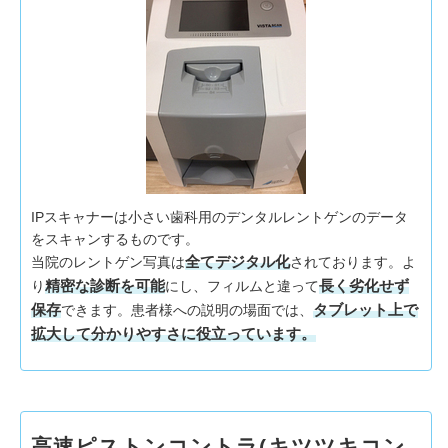
IPスキャナーは小さい歯科用のデンタルレントゲンのデータ
をスキャンするものです。
全てデジタル化
当院のレントゲン写真は
されております。よ
精密な診断を可能
長く劣化せず
り
にし、フィルムと違って
保存
タブレット上で
できます。患者様への説明の場面では、
拡大して分かりやすさに役立っています。
高速ピストンコントラ(キツツキコン