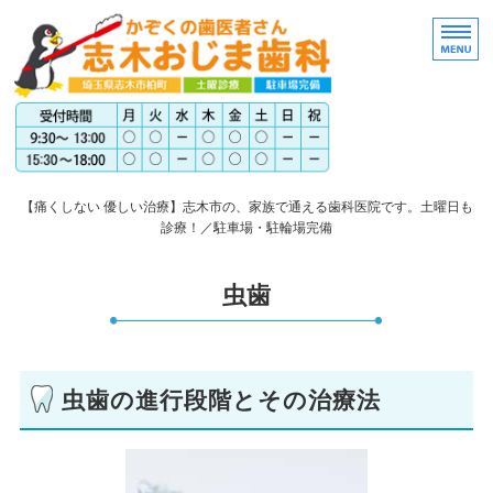
埼玉
【痛くしない 優しい治療】志木市の、家族で通える歯科医院です。土曜日も
診療！／駐車場・駐輪場完備
トップページ
虫歯
医院案内
スタッフ紹介
虫歯の進行段階とその治療法
アクセス
料金表