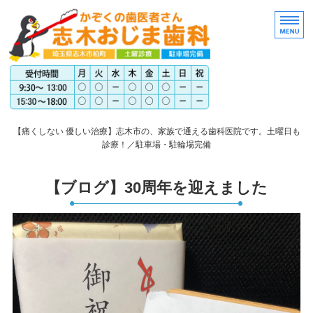
埼玉
【痛くしない 優しい治療】志木市の、家族で通える歯科医院です。土曜日も
診療！／駐車場・駐輪場完備
トップページ
【ブログ】30周年を迎えました
医院案内
スタッフ紹介
アクセス
料金表